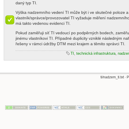
daný typ TI.
Výška nadzemního vedení TI může být i ve skutečné poloze 
vlastník/správce/provozovatel TI vyžaduje měření nadzemního
má takto vedenou evidenci TI.
Pokud zaměřuji síť TI vedoucí po podpěrných bodech, zaměřuji
jinému vlastníkovi TI. Případné duplicity vzniklé následným n
řešeny v rámci údržby DTM mezi krajem a těmito správci TI.
TI
,
technická infrastruktura
,
nadze
ti/nadzem_ti.txt
· P