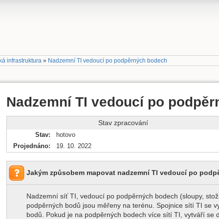
á infrastruktura
»
Nadzemní TI vedoucí po podpěrných bodech
Nadzemní TI vedoucí po podpěr
Stav zpracování
Stav
hotovo
Projednáno
19. 10. 2022
Jakým způsobem mapovat nadzemní TI vedoucí po podpě
Nadzemní síť TI, vedoucí po podpěrných bodech (sloupy, stožá
podpěrných bodů jsou měřeny na terénu. Spojnice sítí TI se 
bodů. Pokud je na podpěrných bodech více sítí TI, vytváří se dup