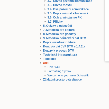
3.2. Obvod pozemní komunikace
3.3. Obvod mostu
3.4. Osa pozemní komunikace
3.5. Dopravní uzel silniční sítě
3.6. Ochranné pásmo PK
3.7. Přílohy
5. Otázky a odpovědi
7. Metodika pro editora
8. Metodika pro geodety
9. Metodika pořizování dat DTM
Dopravní infrastruktura
Kontroly dat JVF DTM v.1.4.2.x
Dotazy k provozu DTM
Technická infrastruktura
Topologie
wiki
DokuWiki
Formatting Syntax
Welcome to your new DokuWiki
Základní prostorová situace