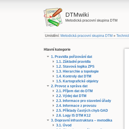
DTMwiki
Metodická pracovní skupina DTM
Umístění:
Metodická pracovní skupina DTM
»
Technick
Hlavní kategorie
1. Pravidla pořizování dat
1.1. Základní pravidla
1.2. Stavová logika ZPS
1.3. Hierarchie a topologie
1.4. Kontroly dat DTM
1.5. Kartografické objekty
2. Provoz a správa dat
2.1. Příjem dat do DTM
2.2. Výdej dat DTM
2.3. Informace pro stavební úřady
2.4. Informace z provozu
2.5. Příklady častých chyb GAD
2.6. Logy IS DTM K12
3. Dopravní infrastruktura – metodika
3.1. Úvod