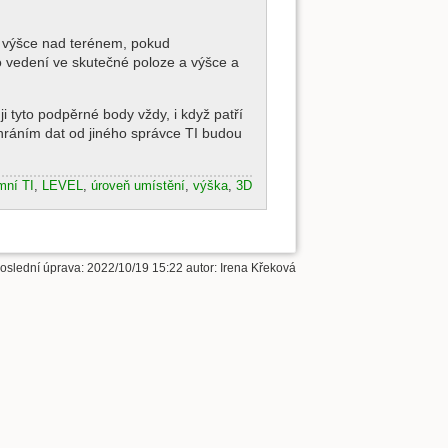
a výšce nad terénem, pokud
 vedení ve skutečné poloze a výšce a
 tyto podpěrné body vždy, i když patří
ahráním dat od jiného správce TI budou
mní TI
,
LEVEL
,
úroveň umístění
,
výška
,
3D
oslední úprava:
2022/10/19 15:22
autor:
Irena Křeková