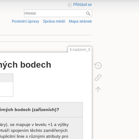
Přihlásit se
Poslední úpravy
Správa médií
Mapa stránek
ti:nadzem_ti
ných bodech
rných bodech (zařízeních)?
ry), se mapuje v levelu +1 a výšky
vytváří spojením těchto zaměřených
licitní linie s různými atributy pro