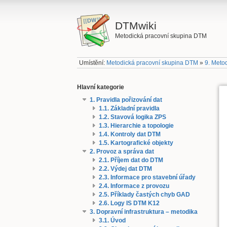
DTMwiki
Metodická pracovní skupina DTM
Umístění:
Metodická pracovní skupina DTM
»
9. Meto
Hlavní kategorie
1. Pravidla pořizování dat
1.1. Základní pravidla
1.2. Stavová logika ZPS
1.3. Hierarchie a topologie
1.4. Kontroly dat DTM
1.5. Kartografické objekty
2. Provoz a správa dat
2.1. Příjem dat do DTM
2.2. Výdej dat DTM
2.3. Informace pro stavební úřady
2.4. Informace z provozu
2.5. Příklady častých chyb GAD
2.6. Logy IS DTM K12
3. Dopravní infrastruktura – metodika
3.1. Úvod