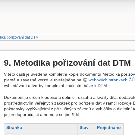
dika pořizování dat DTM
9. Metodika pořizování dat DTM
V této části je uvedena kompletní kopie dokumentu Metodika pořizová
platná a závazná verze je uveřejněna na
webových stránkách Č
vyhledávání a tvorby komplexní znalostní báze k DTM.
Dokument je určen k popisu a definici rozsahu a kvality díla, dodávek
prostřednictvím veřejných zakázek pro pořízení dat v rámci rozvoje D
požadavky vyplývajícími z příslušných zákonů a vyhlášky o digitální 
je jen doporučující a nemusí se jím řídit.
Stránka
Stav
Projednáno