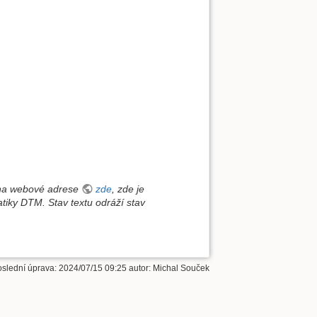
i na webové adrese
zde
, zde je
atiky DTM.
Stav textu odráží stav
oslední úprava:
2024/07/15 09:25
autor:
Michal Souček