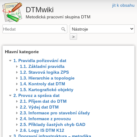
jít k obsahu
DTMwiki
Metodická pracovní skupina DTM
>
Hlavní kategorie
1. Pravidla pořizování dat
1.1. Základní pravidla
1.2. Stavová logika ZPS
1.3. Hierarchie a topologie
1.4. Kontroly dat DTM
1.5. Kartografické objekty
2. Provoz a správa dat
2.1. Příjem dat do DTM
2.2. Výdej dat DTM
2.3. Informace pro stavební úřady
2.4. Informace z provozu
2.5. Příklady častých chyb GAD
2.6. Logy IS DTM K12
3. Dopravní infrastruktura – metodika