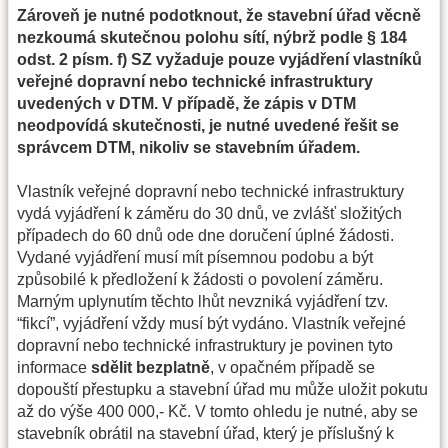
Zároveň je nutné podotknout, že stavební úřad věcně
nezkoumá skutečnou polohu sítí, nýbrž podle § 184
odst. 2 písm. f) SZ vyžaduje pouze vyjádření vlastníků
veřejné dopravní nebo technické infrastruktury
uvedených v DTM. V případě, že zápis v DTM
neodpovídá skutečnosti, je nutné uvedené řešit se
správcem DTM, nikoliv se stavebním úřadem.
Vlastník veřejné dopravní nebo technické infrastruktury
vydá vyjádření k záměru do 30 dnů, ve zvlášť složitých
případech do 60 dnů ode dne doručení úplné žádosti.
Vydané vyjádření musí mít písemnou podobu a být
způsobilé k předložení k žádosti o povolení záměru.
Marným uplynutím těchto lhůt nevzniká vyjádření tzv.
“fikcí”, vyjádření vždy musí být vydáno. Vlastník veřejné
dopravní nebo technické infrastruktury je povinen tyto
informace
sdělit bezplatně
, v opačném případě se
dopouští přestupku a stavební úřad mu může uložit pokutu
až do výše 400 000,- Kč. V tomto ohledu je nutné, aby se
stavebník obrátil na stavební úřad, který je příslušný k