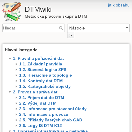
jít k obsahu
DTMwiki
Metodická pracovní skupina DTM
>
Hlavní kategorie
1. Pravidla pořizování dat
1.1. Základní pravidla
1.2. Stavová logika ZPS
1.3. Hierarchie a topologie
1.4. Kontroly dat DTM
1.5. Kartografické objekty
2. Provoz a správa dat
2.1. Příjem dat do DTM
2.2. Výdej dat DTM
2.3. Informace pro stavební úřady
2.4. Informace z provozu
2.5. Příklady častých chyb GAD
2.6. Logy IS DTM K12
3. Dopravní infrastruktura – metodika