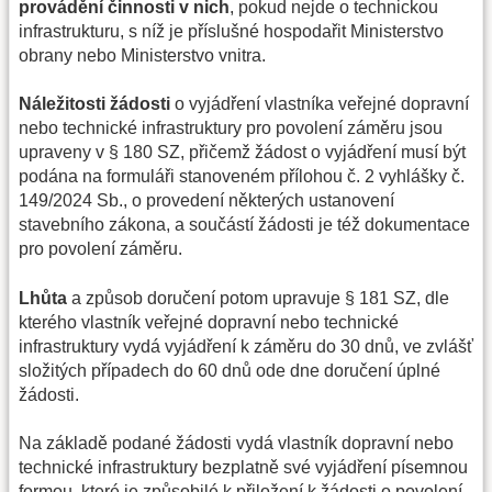
provádění činnosti v nich
, pokud nejde o technickou
infrastrukturu, s níž je příslušné hospodařit Ministerstvo
obrany nebo Ministerstvo vnitra.
Náležitosti žádosti
o vyjádření vlastníka veřejné dopravní
nebo technické infrastruktury pro povolení záměru jsou
upraveny v § 180 SZ, přičemž žádost o vyjádření musí být
podána na formuláři stanoveném přílohou č. 2 vyhlášky č.
149/2024 Sb., o provedení některých ustanovení
stavebního zákona, a součástí žádosti je též dokumentace
pro povolení záměru.
Lhůta
a způsob doručení potom upravuje § 181 SZ, dle
kterého vlastník veřejné dopravní nebo technické
infrastruktury vydá vyjádření k záměru do 30 dnů, ve zvlášť
složitých případech do 60 dnů ode dne doručení úplné
žádosti.
Na základě podané žádosti vydá vlastník dopravní nebo
technické infrastruktury bezplatně své vyjádření písemnou
formou, které je způsobilé k přiložení k žádosti o povolení