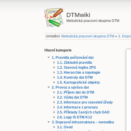
DTMwiki
Metodická pracovní skupina DTM
Umístění:
Metodická pracovní skupina DTM
»
3. Dopra
Hlavní kategorie
1. Pravidla pořizování dat
1.1. Základní pravidla
1.2. Stavová logika ZPS
1.3. Hierarchie a topologie
1.4. Kontroly dat DTM
1.5. Kartografické objekty
2. Provoz a správa dat
2.1. Příjem dat do DTM
2.2. Výdej dat DTM
2.3. Informace pro stavební úřady
2.4. Informace z provozu
2.5. Příklady častých chyb GAD
2.6. Logy IS DTM K12
3. Dopravní infrastruktura – metodika
3.1. Úvod