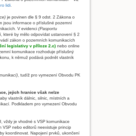
o lidi
.
ce)
je povinen dle § 9 odst. 2 Zákona o
ém jsou informace o příslušné pozemní
nikacích. V evidenci
(Pasportu
, které by mělo odpovídat ustanovení § 2
provádí zákon o pozemních komunikacích
ní legislativy v příloze 2.c)
nebo online
ozemní komunikace rozhoduje příslušný
úkonu, k němuž podává podnět vlastník
munikací)
, tudíž pro vymezení Obvodu PK
e, jejich hranice však nelze
by vlastník dálnic, silnic, místních a
nikací. Podkladem pro vymezení Obvodu
DI, vždy je vhodné s VSP komunikace
 VSP nebo editorů neexistuje princip
by koordinovat. Napojení prvků, ukončení