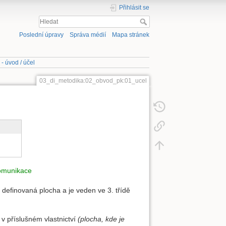
Přihlásit se
Poslední úpravy
Správa médií
Mapa stránek
- úvod / účel
03_di_metodika:02_obvod_pk:01_ucel
komunikace
í definovaná plocha a je veden ve 3. třídě
v příslušném vlastnictví
(plocha, kde je