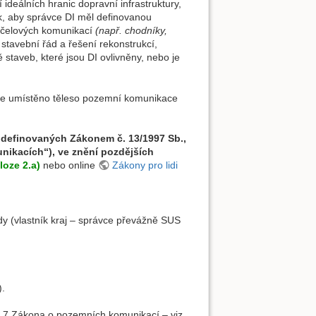
ideálních hranic dopravní infrastruktury,
 tak, aby správce DI měl definovanou
účelových komunikací
(např. chodníky,
 stavební řád a řešení rekonstrukcí,
staveb, které jsou DI ovlivněny, nebo je
 je umístěno těleso pozemní komunikace
definovaných Zákonem č. 13/1997 Sb.,
ikacích“), ve znění pozdějších
loze 2.a)
nebo online
Zákony pro lidi
. třídy (vlastník kraj – správce převážně SUS
).
§ 7 Zákona o pozemních komunikací – viz