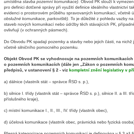
umístěna stavba pozemní komunikace)
. Obvod PK slouží k vymezení 
pro definici dotčené správy při využití definice ideálního vlastnictví
evidenci o prostorovém průběhu spravovaných komunikací, včetně 
obslužné komunikace, parkoviště)
. To je důležité z pohledu vazby na
staveb nových komunikací nebo údržby těch stávajících PK, případně 
ovlivňují (v ochranných pásmech).
Do Obvodu PK spadají pozemky a stavby nebo jejich části, na nichž
včetně silničního pomocného pozemku.
Objekt Obvod PK se vyhodnocuje na pozemních komunikacích 
o pozemních komunikacích (dále jen „Zákon o pozemních komun
předpisů, v ustanovení § 2 - viz
kompletní znění legislativy v pří
a) dálnice (vlastník stát – správce ŘSD s. p.),
b) silnice I. třídy (vlastník stát – správce ŘSD s. p.), silnice II. a III
příslušného kraje),
c) místní komunikace I., II., III., IV. třídy (vlastník obec),
d) účelová komunikace (vlastník obec, právnická nebo fyzická osoba
Přesná kategorizace pozemních komunikací je definována v § 3 až 