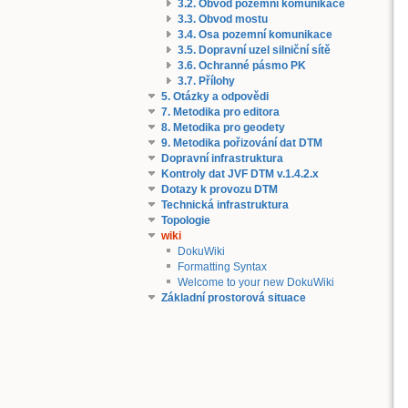
3.2. Obvod pozemní komunikace
3.3. Obvod mostu
3.4. Osa pozemní komunikace
3.5. Dopravní uzel silniční sítě
3.6. Ochranné pásmo PK
3.7. Přílohy
5. Otázky a odpovědi
7. Metodika pro editora
8. Metodika pro geodety
9. Metodika pořizování dat DTM
Dopravní infrastruktura
Kontroly dat JVF DTM v.1.4.2.x
Dotazy k provozu DTM
Technická infrastruktura
Topologie
wiki
DokuWiki
Formatting Syntax
Welcome to your new DokuWiki
Základní prostorová situace