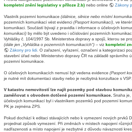
kompletní znění legislativy v příloze 2.b)
nebo online
Zákony pr
Vlastník pozemní komunikace
(dálnice, silnice nebo místní komunika
pozemních komunikací vést evidenci
(Pasport komunikací)
, ve kter
komunikaci. Součástí bývají z pravidla i informace o účelových komu
komunikací)
by mělo být uvedeno i očíslování pozemních komunikací
Vyhlášky č. 104/1997 Sb. Ministerstva dopravy a spojů, kterou se 
(dále jen „Vyhláška o pozemních komunikacích“)
– viz
kompletní zně
Zákony pro lidi
. O zařazení, vyřazení, označení a kategorizaci p
stavební úřad nebo Ministerstvo dopravy ČR na základě správního 
pozemní komunikace.
O účelových komunikacích nemusí být vedena evidence
(Pasport ko
je nutné mít dokumentaci stavby nebo je nezbytná konzultace s VSP.
V katastru nemovitostí lze najít pozemky pod stavbou komunikac
zaměňovat s obvodem dotčené pozemní komunikace.
Snaha je, a
účelových komunikací byl i vlastníkem pozemků pod pozemní komu
PK je zejména ZPS.
Pokud dochází k editaci stávajících nebo k vymezení nových prvků 
projednat způsob vymezení. Při změnách v místech napojení různých
nadřazenosti a místo napojení je nezbytné z důvodu návaznosti kres